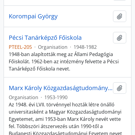
Korompai György
Zur Z
Pécsi Tanárképző Főiskola
Zur Z
PTEEL-205
·
Organisation
·
1948-1982
1948-ban alapították meg az Állami Pedagógia
Főiskolát. 1962-ben az intézmény felvette a Pécsi
Tanárképző Főiskola nevet.
Marx Károly Közgazdaságtudományi Egyetem
Zur Z
Organisation
·
1953-1990
Az 1948. évi LVII. törvénnyel hozták létre önálló
universitasként a Magyar Közgazdaságtudományi
Egyetemet, ami 1953-ban Marx Károly nevét vette
fel. Többszöri átszervezés után 1990-től a
Budapesti Közgazdaságtudományi Egyetem nevet