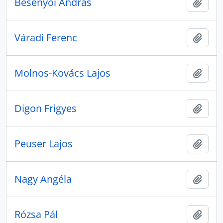
Besenyői András
Zur Z
Váradi Ferenc
Zur Z
Molnos-Kovács Lajos
Zur Z
Digon Frigyes
Zur Z
Peuser Lajos
Zur Z
Nagy Angéla
Zur Z
Rózsa Pál
Zur Z