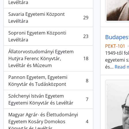
Levéltára
Savaria Egyetemi Központ
29
, 29 results
Levéltára
Soproni Egyetem Központi
23
Budapest
, 23 results
Levéltára
PEKT-101
·
Állatorvostudományi Egyetem
1949-től f
Hutÿra Ferenc Könyvtár,
18
egyetemi sz
, 18 results
Levéltár és Múzeum
és
…
Read 
Pannon Egyetem, Egyetemi
8
, 8 results
Könyvtár és Tudásközpont
Széchenyi István Egyetem
7
, 7 results
Egyetemi Könyvtár és Levéltár
Magyar Agrár- és Élettudományi
Egyetem Kosáry Domokos
4
, 4 results
Könyvtár és Levéltár