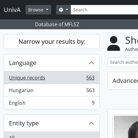
Skip to main content
Search
UnivA
Search options
Browse
Database of MFLSZ
Sh
Narrow your results by:
Author
Language
Unique records
563
Advanced
, 563 results
Hungarian
563
, 563 results
English
9
, 9 results
Entity type