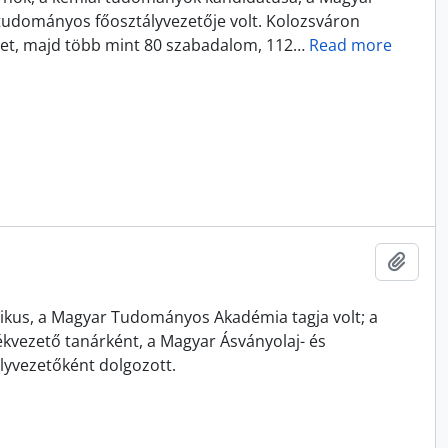
t tudományos főosztályvezetője volt. Kolozsváron
met, majd több mint 80 szabadalom, 112
…
Read more
Add t
ikus, a Magyar Tudományos Akadémia tagja volt; a
kvezető tanárként, a Magyar Ásványolaj- és
ályvezetőként dolgozott.