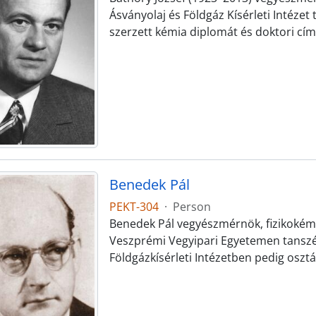
Ásványolaj és Földgáz Kísérleti Intéze
szerzett kémia diplomát és doktori cí
Benedek Pál
PEKT-304
·
Person
Benedek Pál vegyészmérnök, fizikokém
Veszprémi Vegyipari Egyetemen tanszé
Földgázkísérleti Intézetben pedig oszt