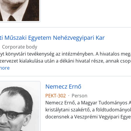
i Műszaki Egyetem Nehézvegyipari Kar
Corporate body
olyt könyvtári tevékenység az intézményben. A hivatalos meg
ervezet kialakulása után a dékáni hivatal része, annak csopo
more
Nemecz Ernő
PEKT-302
·
Person
Nemecz Ernő, a Magyar Tudományos Ak
kristálytani szakértő, a földtudományo
docensnek a Veszprémi Vegyipari Egye