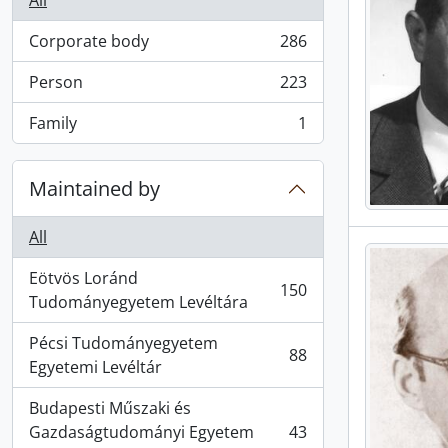
All
Corporate body
286
, 286 results
Person
223
, 223 results
Family
1
, 1 results
Maintained by
All
Eötvös Loránd
150
, 150 results
Tudományegyetem Levéltára
Pécsi Tudományegyetem
88
, 88 results
Egyetemi Levéltár
Budapesti Műszaki és
Gazdaságtudományi Egyetem
43
, 43 results