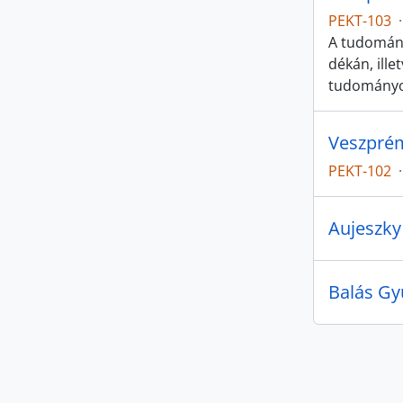
PEKT-103
·
A tudomány
dékán, ille
tudományo
Veszprém
PEKT-102
·
Aujeszky
Balás Gy