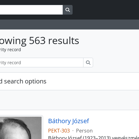
Search in browse page
owing 563 results
ity record
Search
 search options
Báthory József
PEKT-303
·
Person
Báthory József (1923–2013) vegyészmé