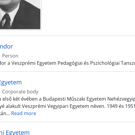
ándor
Person
or a Veszprémi Egyetem Pedagógiai és Pszichológiai Tanszé
Egyetem
Corporate body
 első két évében a Budapesti Műszaki Egyetem Nehézvegyi
é alakult Veszprémi Vegyipari Egyetem néven. 1949 és 1951 k
kán
…
Read more
mi Egyetem