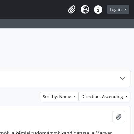
Log in
Clipboard
Language
Quick links
Sort by: Name
Direction: Ascending
Add t
rnök, a kémiai tudományok kandidátusa, a Magyar