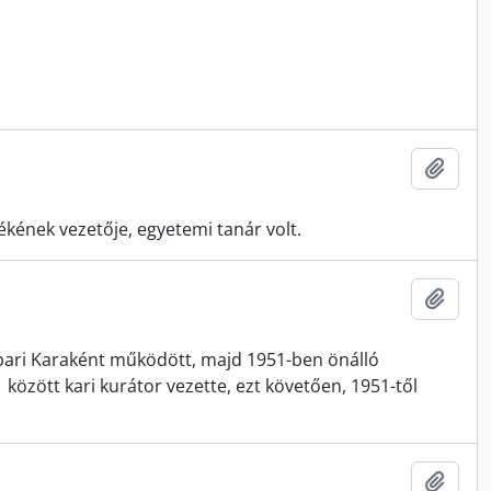
Add t
kének vezetője, egyetemi tanár volt.
Add t
pari Karaként működött, majd 1951-ben önálló
özött kari kurátor vezette, ezt követően, 1951-től
Add t