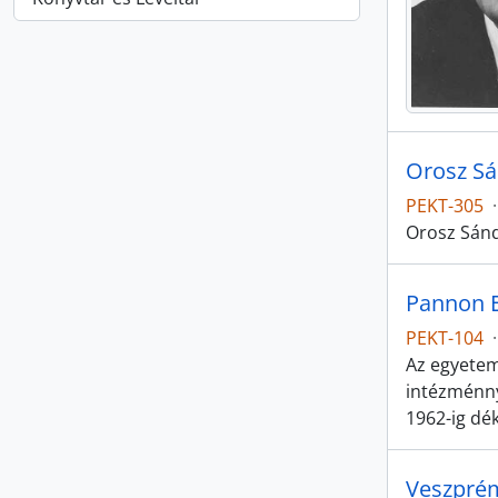
Orosz S
PEKT-305
·
Orosz Sánd
Pannon 
PEKT-104
·
Az egyetem
intézménny
1962-ig dé
Veszpré