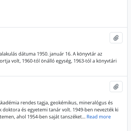
Add t
alakulás dátuma 1950. január 16. A könyvtár az
rtja volt, 1960-tól önálló egység, 1963-tól a könyvtári
Add t
adémia rendes tagja, geokémikus, mineralógus és
k doktora és egyetemi tanár volt. 1949-ben nevezték ki
temen, ahol 1954-ben saját tanszéket
…
Read more