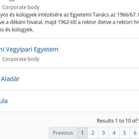
Corporate body
os és külügyek intézésére az Egyetemi Tanács az 1966/67. t
tve a dékáni hivatal, majd 1962-től a rektor illetve a rektori hi
s és külügyek.
i Vegyipari Egyetem
Corporate body
 Aladár
ula
Results 1 to 10 of
Previous
1
2
3
4
5
6