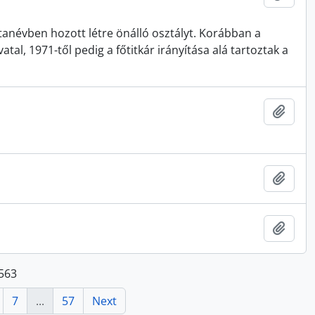
anévben hozott létre önálló osztályt. Korábban a
vatal, 1971-től pedig a főtitkár irányítása alá tartoztak a
Add t
Add t
Add t
 563
7
...
57
Next