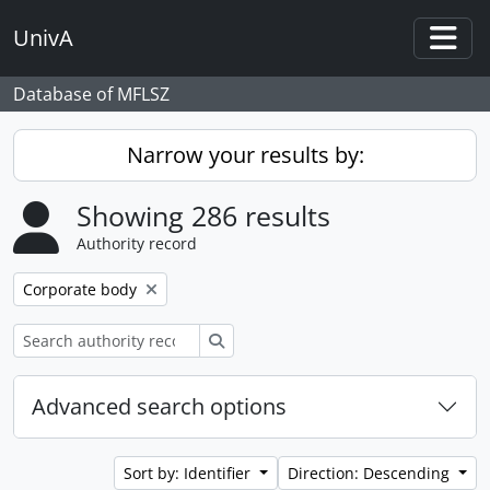
Skip to main content
UnivA
Togg
Database of MFLSZ
Narrow your results by:
Showing 286 results
Authority record
Remove filter:
Corporate body
Search
Advanced search options
Sort by: Identifier
Direction: Descending