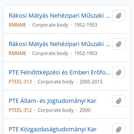
Rákosi Mátyás Nehézipari Műszaki Egyetem
Add t
RMNME
·
Corporate body
·
1952-1953
Rákosi Mátyás Nehézipari Műszaki Egyetem
Add t
RMNME
·
Corporate body
·
1952-1953
PTE Felnőttképzési és Emberi Erőforrás Fejlesztési Kar
Add t
PTEEL-313
·
Corporate body
·
2005-2015
PTE Állam- és Jogtudományi Kar
Add t
PTEEL-312
·
Corporate body
·
2000-
PTE Közgazdaságtudományi Kar
Add t