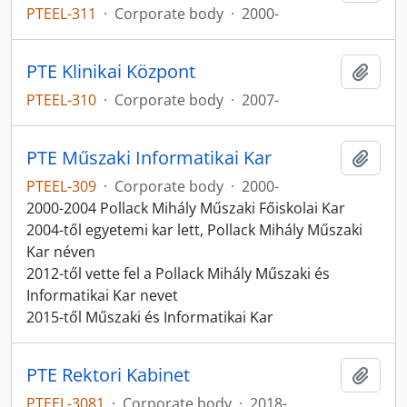
PTEEL-311
·
Corporate body
·
2000-
PTE Klinikai Központ
Add t
PTEEL-310
·
Corporate body
·
2007-
PTE Műszaki Informatikai Kar
Add t
PTEEL-309
·
Corporate body
·
2000-
2000-2004 Pollack Mihály Műszaki Főiskolai Kar
2004-től egyetemi kar lett, Pollack Mihály Műszaki
Kar néven
2012-től vette fel a Pollack Mihály Műszaki és
Informatikai Kar nevet
2015-től Műszaki és Informatikai Kar
PTE Rektori Kabinet
Add t
PTEEL-3081
·
Corporate body
·
2018-