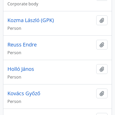
Corporate body
Kozma László (GPK)
Add t
Person
Reuss Endre
Add t
Person
Holló János
Add t
Person
Kovács Győző
Add t
Person