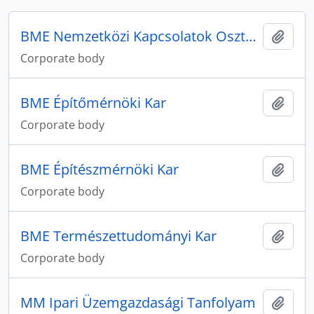
BME Nemzetközi Kapcsolatok Osztálya
Add t
Corporate body
BME Építőmérnöki Kar
Add t
Corporate body
BME Építészmérnöki Kar
Add t
Corporate body
BME Természettudományi Kar
Add t
Corporate body
MM Ipari Üzemgazdasági Tanfolyam
Add t