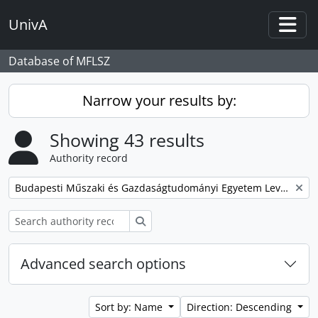
Skip to main content
UnivA
Togg
Database of MFLSZ
Narrow your results by:
Showing 43 results
Authority record
Remove filter:
Budapesti Műszaki és Gazdaságtudományi Egyetem Levéltára
Search
Advanced search options
Sort by: Name
Direction: Descending