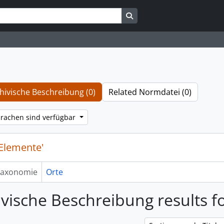
Search in browse page
hivische Beschreibung (0)
Related Normdatei (0)
rachen sind verfügbar
'Elemente'
axonomie
Orte
ivische Beschreibung results f