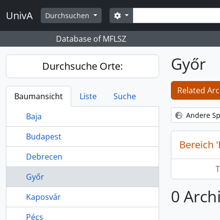
Skip to main content
Suche
UnivA
Search options
Durchsuchen
Database of MFLSZ
Győr
Durchsuche Orte:
Related Arc
Baumansicht
Liste
Suche
Andere Sp
Baja
Budapest
Bereich 
Debrecen
T
Győr
0 Arch
Kaposvár
Pécs