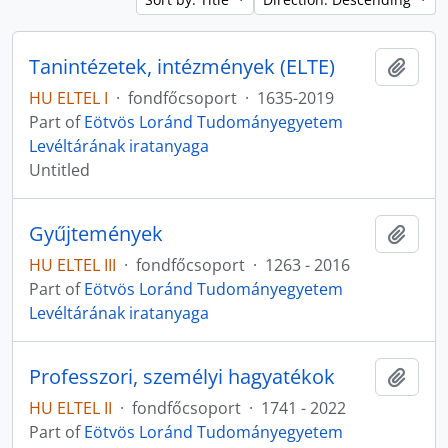
Tanintézetek, intézmények (ELTE)
Add t
HU ELTEL I
·
fondfőcsoport
·
1635-2019
Part of
Eötvös Loránd Tudományegyetem
Levéltárának iratanyaga
Untitled
Gyűjtemények
Add t
HU ELTEL III
·
fondfőcsoport
·
1263 - 2016
Part of
Eötvös Loránd Tudományegyetem
Levéltárának iratanyaga
Professzori, személyi hagyatékok
Add t
HU ELTEL II
·
fondfőcsoport
·
1741 - 2022
Part of
Eötvös Loránd Tudományegyetem