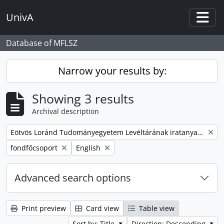
Skip to main content
UnivA
Togg
Database of MFLSZ
Narrow your results by:
Showing 3 results
Archival description
Remove filter:
Eötvös Loránd Tudományegyetem Levéltárának iratanyaga
Remove filter:
Remove filter:
fondfőcsoport
English
Advanced search options
Print preview
Card view
Table view
Sort by: Title
Direction: Descending