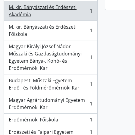
M. kir. Bányászati és Erdészeti
1
, 1 résultats
Akadémia
M. kir. Bányászati és Erdészeti
1
, 1 résultats
Főiskola
Magyar Királyi József Nádor
Műszaki és Gazdaságtudományi
1
, 1 résultats
Egyetem Bánya-, Kohó- és
Erdőmérnöki Kar
Budapesti Műszaki Egyetem
1
, 1 résultats
Erdő– és Földmérőmérnöki Kar
Magyar Agrártudományi Egyetem
1
, 1 résultats
Erdőmérnöki Kar
Erdőmérnöki Főiskola
1
, 1 résultats
Erdészeti és Faipari Egyetem
1