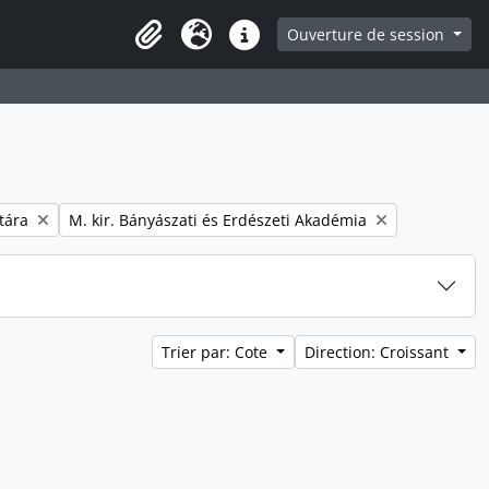
Ouverture de session
Presse-papier
Langue
Liens rapides
Remove filter:
tára
M. kir. Bányászati és Erdészeti Akadémia
Trier par: Cote
Direction: Croissant