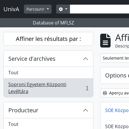
Skip to main content
Rechercher
UnivA
Search options
Parcourir
Database of MFLSZ
Aff
Affiner les résultats par :
Descrip
Service d'archives
Remove filter:
Seulement les
Tout
Options 
Soproni Egyetem Központi
1
, 1 résultats
Levéltára
Aperçu av
Producteur
SOE Központ
Tout
SOE Központ