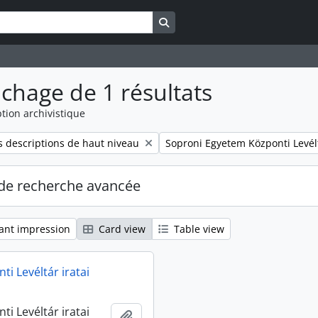
Search in browse page
ichage de 1 résultats
tion archivistique
Remove filter:
 descriptions de haut niveau
Soproni Egyetem Központi Levél
de recherche avancée
ant impression
Card view
Table view
i Levéltár iratai
i Levéltár iratai
Ajouter au presse-papier