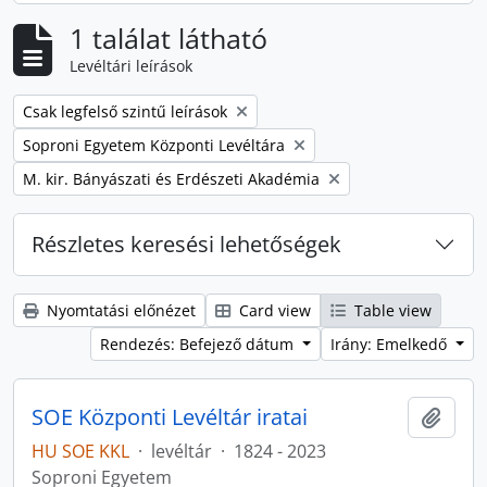
1 találat látható
Levéltári leírások
Remove filter:
Csak legfelső szintű leírások
Remove filter:
Soproni Egyetem Központi Levéltára
Remove filter:
M. kir. Bányászati és Erdészeti Akadémia
Részletes keresési lehetőségek
Nyomtatási előnézet
Card view
Table view
Rendezés: Befejező dátum
Irány: Emelkedő
SOE Központi Levéltár iratai
Hozzá
HU SOE KKL
·
levéltár
·
1824 - 2023
Soproni Egyetem