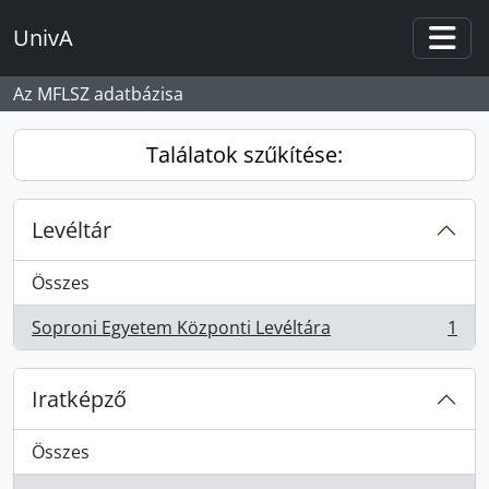
Skip to main content
UnivA
Togg
Az MFLSZ adatbázisa
Találatok szűkítése:
Levéltár
Összes
Soproni Egyetem Központi Levéltára
1
, 1 eredmények
Iratképző
Összes