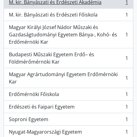
M. kir. Bányászati és Erdészeti Akadémia
1
, 1 eredmények
M. kir. Bányászati és Erdészeti Főiskola
1
, 1 eredmények
Magyar Királyi József Nádor Műszaki és
Gazdaságtudományi Egyetem Bánya-, Kohó- és
1
, 1 eredmények
Erdőmérnöki Kar
Budapesti Műszaki Egyetem Erdő– és
1
, 1 eredmények
Földmérőmérnöki Kar
Magyar Agrártudományi Egyetem Erdőmérnöki
1
, 1 eredmények
Kar
Erdőmérnöki Főiskola
1
, 1 eredmények
Erdészeti és Faipari Egyetem
1
, 1 eredmények
Soproni Egyetem
1
, 1 eredmények
Nyugat-Magyarországi Egyetem
1
, 1 eredmények