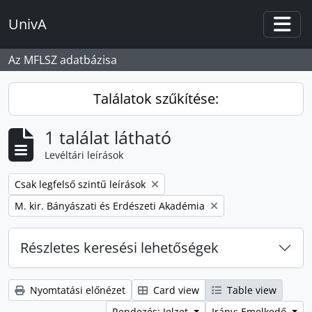
Skip to main content
UnivA
Togg
Az MFLSZ adatbázisa
Találatok szűkítése:
1 találat látható
Levéltári leírások
Remove filter:
Csak legfelső szintű leírások
Remove filter:
M. kir. Bányászati és Erdészeti Akadémia
Részletes keresési lehetőségek
Nyomtatási előnézet
Card view
Table view
Rendezés: Jelzet
Irány: Emelkedő