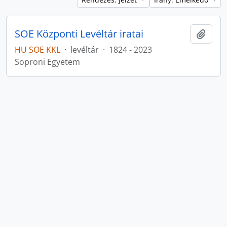
SOE Központi Levéltár iratai
Hozzá
HU SOE KKL
·
levéltár
·
1824 - 2023
Soproni Egyetem