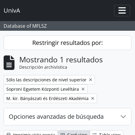
Skip to main content
UnivA
Togg
Database of MFLSZ
Restringir resultados por:
Mostrando 1 resultados
Descripción archivística
Remove filter:
Sólo las descripciones de nivel superior
Remove filter:
Soproni Egyetem Központi Levéltára
Remove filter:
M. kir. Bányászati és Erdészeti Akadémia
Opciones avanzadas de búsqueda
Imprimir vista previa
Card view
Table view