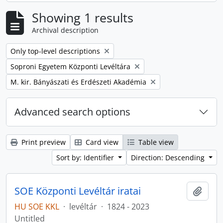
Showing 1 results
Archival description
Remove filter:
Only top-level descriptions
Remove filter:
Soproni Egyetem Központi Levéltára
Remove filter:
M. kir. Bányászati és Erdészeti Akadémia
Advanced search options
Print preview
Card view
Table view
Sort by: Identifier
Direction: Descending
SOE Központi Levéltár iratai
Add t
HU SOE KKL
·
levéltár
·
1824 - 2023
Untitled