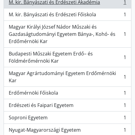
M. kir. Bányászati és Erdészeti Akadémia
1
, 1 results
M. kir. Bányászati és Erdészeti Főiskola
1
, 1 results
Magyar Királyi József Nádor Műszaki és
Gazdaságtudományi Egyetem Bánya-, Kohó- és
1
, 1 results
Erdőmérnöki Kar
Budapesti Műszaki Egyetem Erdő– és
1
, 1 results
Földmérőmérnöki Kar
Magyar Agrártudományi Egyetem Erdőmérnöki
1
, 1 results
Kar
Erdőmérnöki Főiskola
1
, 1 results
Erdészeti és Faipari Egyetem
1
, 1 results
Soproni Egyetem
1
, 1 results
Nyugat-Magyarországi Egyetem
1
, 1 results