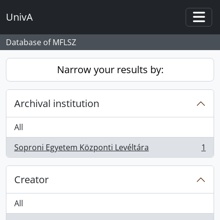
Skip to main content
UnivA
Togg
Database of MFLSZ
Narrow your results by:
Archival institution
All
Soproni Egyetem Központi Levéltára
1
, 1 results
Creator
All