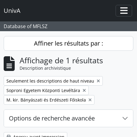
Skip to main content
UnivA
Togg
Database of MFLSZ
Affiner les résultats par :
Affichage de 1 résultats
Description archivistique
Remove filter:
Seulement les descriptions de haut niveau
Remove filter:
Soproni Egyetem Központi Levéltára
Remove filter:
M. kir. Bányászati és Erdészeti Főiskola
Options de recherche avancée
Aperçu avant impression