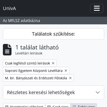
Skip to main content
UnivA
Togg
Az MFLSZ adatbázisa
Találatok szűkítése:
1 találat látható
Levéltári leírások
Remove filter:
Csak legfelső szintű leírások
Remove filter:
Soproni Egyetem Központi Levéltára
Remove filter:
M. kir. Bányászati és Erdészeti Főiskola
Részletes keresési lehetőségek
Nyomtatási előnézet
Card view
Table view