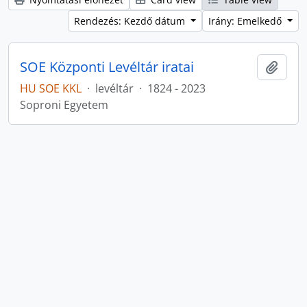
Rendezés: Kezdő dátum
Irány: Emelkedő
SOE Központi Levéltár iratai
Hozzá
HU SOE KKL
·
levéltár
·
1824 - 2023
Soproni Egyetem