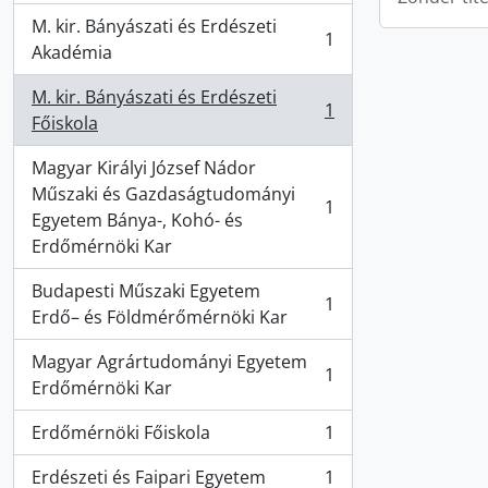
M. kir. Bányászati és Erdészeti
1
, 1 results
Akadémia
M. kir. Bányászati és Erdészeti
1
, 1 results
Főiskola
Magyar Királyi József Nádor
Műszaki és Gazdaságtudományi
1
, 1 results
Egyetem Bánya-, Kohó- és
Erdőmérnöki Kar
Budapesti Műszaki Egyetem
1
, 1 results
Erdő– és Földmérőmérnöki Kar
Magyar Agrártudományi Egyetem
1
, 1 results
Erdőmérnöki Kar
Erdőmérnöki Főiskola
1
, 1 results
Erdészeti és Faipari Egyetem
1