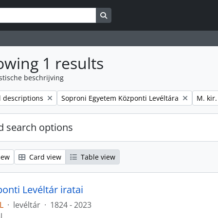
Search in browse page
wing 1 results
stische beschrijving
Remove filter:
Remove
l descriptions
Soproni Egyetem Központi Levéltára
M. kir
 search options
iew
Card view
Table view
nti Levéltár iratai
L
·
levéltár
·
1824 - 2023
l