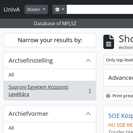
Skip to main content
zoeken
UnivA
Search options
Blader
Database of MFLSZ
Sho
Narrow your results by:
Archivi
Archiefinstelling
Remove filter:
Only top-leve
All
Advanced
Soproni Egyetem Központi
1
, 1 results
Levéltára
Print prev
Archiefvormer
SOE Közpo
HU SOE KK
All
Zonder tite