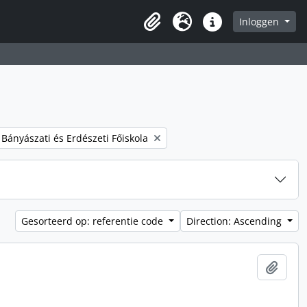
Inloggen
Clipboard
Taal
Quick links
 filter:
. Bányászati és Erdészeti Főiskola
Gesorteerd op: referentie code
Direction: Ascending
Add t