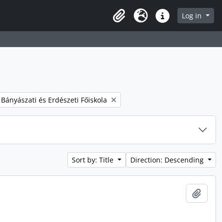
Log in
Clipboard
Language
Quick links
 filter:
. Bányászati és Erdészeti Főiskola
Sort by: Title
Direction: Descending
Add t