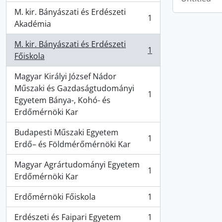
M. kir. Bányászati és Erdészeti
1
, 1 results
Akadémia
M. kir. Bányászati és Erdészeti
1
, 1 results
Főiskola
Magyar Királyi József Nádor
Műszaki és Gazdaságtudományi
1
, 1 results
Egyetem Bánya-, Kohó- és
Erdőmérnöki Kar
Budapesti Műszaki Egyetem
1
, 1 results
Erdő– és Földmérőmérnöki Kar
Magyar Agrártudományi Egyetem
1
, 1 results
Erdőmérnöki Kar
Erdőmérnöki Főiskola
1
, 1 results
Erdészeti és Faipari Egyetem
1