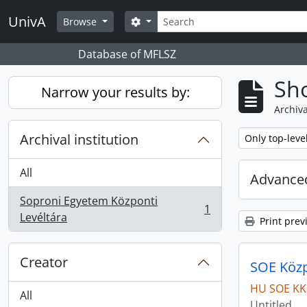
Skip to main content
Search
UnivA
Search options
Browse
Database of MFLSZ
Sho
Narrow your results by:
Archiva
Archival institution
Remove filter:
Only top-leve
All
Advanced
Soproni Egyetem Központi
1
, 1 results
Levéltára
Print prev
Creator
SOE Közpo
HU SOE KK
All
Untitled