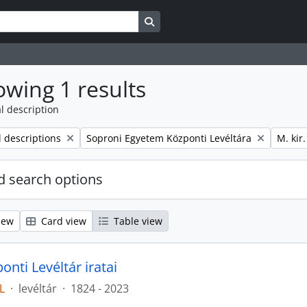
Search in browse page
wing 1 results
l description
Remove filter:
Remove
l descriptions
Soproni Egyetem Központi Levéltára
M. kir
 search options
iew
Card view
Table view
nti Levéltár iratai
L
·
levéltár
·
1824 - 2023