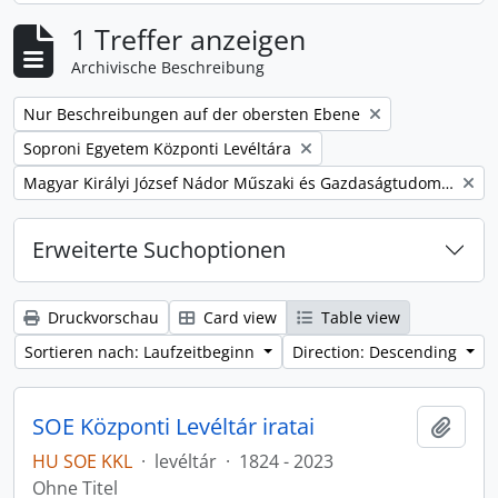
1 Treffer anzeigen
Archivische Beschreibung
Remove filter:
Nur Beschreibungen auf der obersten Ebene
Remove filter:
Soproni Egyetem Központi Levéltára
Remove filter:
Magyar Királyi József Nádor Műszaki és Gazdaságtudományi Egyetem Bánya-, Kohó- és Erdőmérnöki Kar
Erweiterte Suchoptionen
Druckvorschau
Card view
Table view
Sortieren nach: Laufzeitbeginn
Direction: Descending
SOE Központi Levéltár iratai
Zur Z
HU SOE KKL
·
levéltár
·
1824 - 2023
Ohne Titel