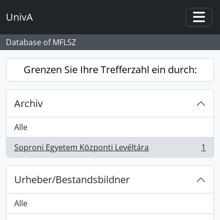
Skip to main content
UnivA
Togg
Database of MFLSZ
Grenzen Sie Ihre Trefferzahl ein durch:
Archiv
Alle
Soproni Egyetem Központi Levéltára
1
, 1 Ergebnisse
Urheber/Bestandsbildner
Alle