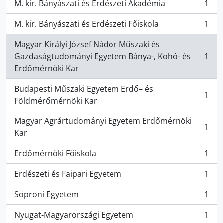
M. kir. Bányászati és Erdészeti Akadémia
1
, 1 Ergebnisse
M. kir. Bányászati és Erdészeti Főiskola
1
, 1 Ergebnisse
Magyar Királyi József Nádor Műszaki és
Gazdaságtudományi Egyetem Bánya-, Kohó- és
1
, 1 Ergebnisse
Erdőmérnöki Kar
Budapesti Műszaki Egyetem Erdő– és
1
, 1 Ergebnisse
Földmérőmérnöki Kar
Magyar Agrártudományi Egyetem Erdőmérnöki
1
, 1 Ergebnisse
Kar
Erdőmérnöki Főiskola
1
, 1 Ergebnisse
Erdészeti és Faipari Egyetem
1
, 1 Ergebnisse
Soproni Egyetem
1
, 1 Ergebnisse
Nyugat-Magyarországi Egyetem
1
, 1 Ergebnisse