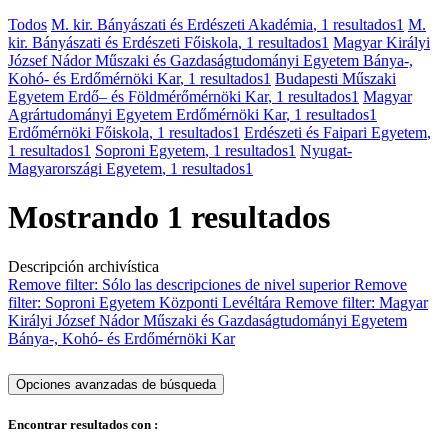
Todos
M. kir. Bányászati és Erdészeti Akadémia
, 1 resultados
1
M.
kir. Bányászati és Erdészeti Főiskola
, 1 resultados
1
Magyar Királyi
József Nádor Műszaki és Gazdaságtudományi Egyetem Bánya-,
Kohó- és Erdőmérnöki Kar
, 1 resultados
1
Budapesti Műszaki
Egyetem Erdő– és Földmérőmérnöki Kar
, 1 resultados
1
Magyar
Agrártudományi Egyetem Erdőmérnöki Kar
, 1 resultados
1
Erdőmérnöki Főiskola
, 1 resultados
1
Erdészeti és Faipari Egyetem
,
1 resultados
1
Soproni Egyetem
, 1 resultados
1
Nyugat-
Magyarországi Egyetem
, 1 resultados
1
Mostrando 1 resultados
Descripción archivística
Remove filter:
Sólo las descripciones de nivel superior
Remove
filter:
Soproni Egyetem Központi Levéltára
Remove filter:
Magyar
Királyi József Nádor Műszaki és Gazdaságtudományi Egyetem
Bánya-, Kohó- és Erdőmérnöki Kar
Opciones avanzadas de búsqueda
Encontrar resultados con :