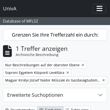
Skip to main content
UnivA
Togg
Database of MFLSZ
Grenzen Sie Ihre Trefferzahl ein durch:
1 Treffer anzeigen
Archivische Beschreibung
Remove filter:
Nur Beschreibungen auf der obersten Ebene
Remove filter:
Soproni Egyetem Központi Levéltára
Remove filter:
Magyar Királyi József Nádor Műszaki és Gazdaságtudományi Egyetem Bánya-, Kohó- és Erdőmérnöki Kar
Erweiterte Suchoptionen
Druckvorschau
Card view
Table view