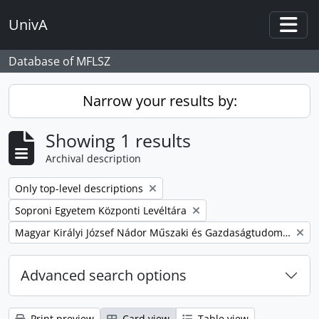
Skip to main content
UnivA
Togg
Database of MFLSZ
Narrow your results by:
Showing 1 results
Archival description
Remove filter:
Only top-level descriptions
Remove filter:
Soproni Egyetem Központi Levéltára
Remove filter:
Magyar Királyi József Nádor Műszaki és Gazdaságtudományi Egyetem Bánya-, Kohó- és Erdőmérnöki Kar
Advanced search options
Print preview
Card view
Table view