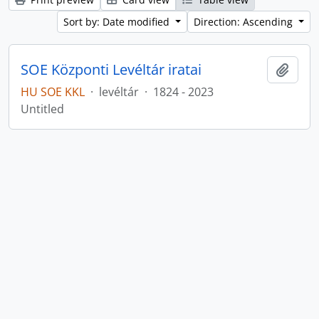
Sort by: Date modified
Direction: Ascending
SOE Központi Levéltár iratai
Add t
HU SOE KKL
·
levéltár
·
1824 - 2023
Untitled