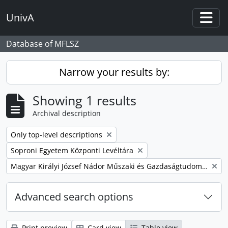
Skip to main content
UnivA
Togg
Database of MFLSZ
Narrow your results by:
Showing 1 results
Archival description
Remove filter:
Only top-level descriptions
Remove filter:
Soproni Egyetem Központi Levéltára
Remove filter:
Magyar Királyi József Nádor Műszaki és Gazdaságtudományi Egyetem Bánya-, Kohó- és Erdőmérnöki Kar
Advanced search options
Print preview
Card view
Table view