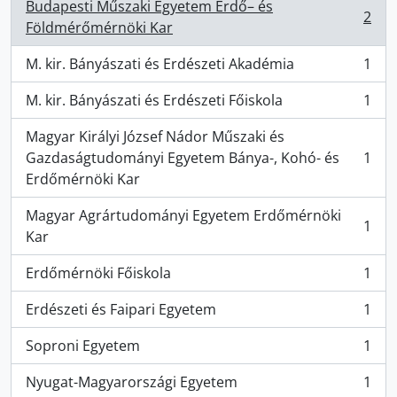
Budapesti Műszaki Egyetem Erdő– és
2
, 2 résultats
Földmérőmérnöki Kar
M. kir. Bányászati és Erdészeti Akadémia
1
, 1 résultats
M. kir. Bányászati és Erdészeti Főiskola
1
, 1 résultats
Magyar Királyi József Nádor Műszaki és
Gazdaságtudományi Egyetem Bánya-, Kohó- és
1
, 1 résultats
Erdőmérnöki Kar
Magyar Agrártudományi Egyetem Erdőmérnöki
1
, 1 résultats
Kar
Erdőmérnöki Főiskola
1
, 1 résultats
Erdészeti és Faipari Egyetem
1
, 1 résultats
Soproni Egyetem
1
, 1 résultats
Nyugat-Magyarországi Egyetem
1
, 1 résultats