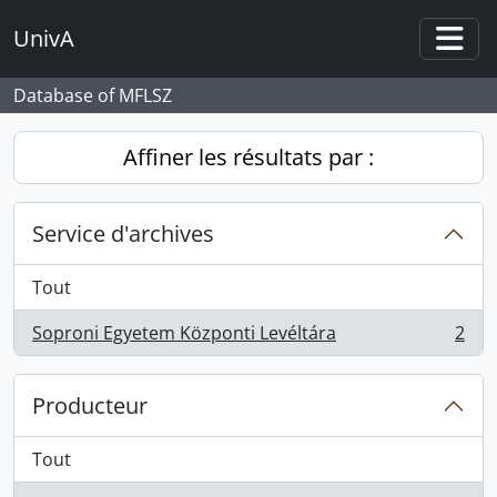
Skip to main content
UnivA
Togg
Database of MFLSZ
Affiner les résultats par :
Service d'archives
Tout
Soproni Egyetem Központi Levéltára
2
, 2 résultats
Producteur
Tout