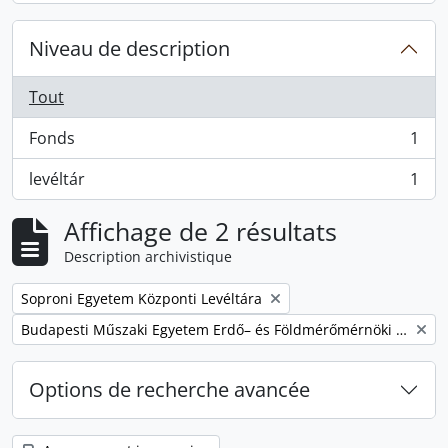
Niveau de description
Tout
Fonds
1
, 1 résultats
levéltár
1
, 1 résultats
Affichage de 2 résultats
Description archivistique
Remove filter:
Soproni Egyetem Központi Levéltára
Remove filter:
Budapesti Műszaki Egyetem Erdő– és Földmérőmérnöki Kar
Options de recherche avancée