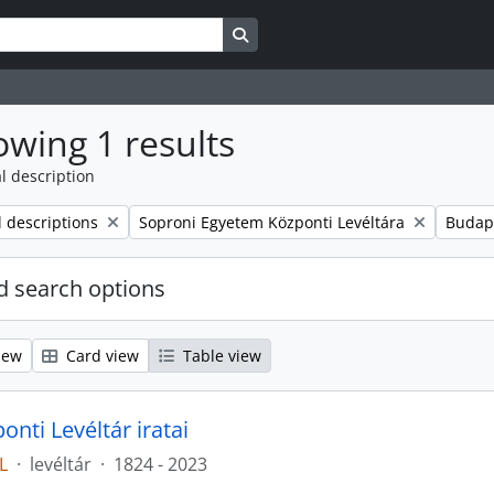
Search in browse page
wing 1 results
l description
Remove filter:
Remove
l descriptions
Soproni Egyetem Központi Levéltára
Budap
 search options
iew
Card view
Table view
nti Levéltár iratai
L
·
levéltár
·
1824 - 2023