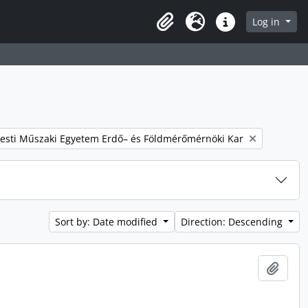
Log in
Clipboard
Language
Quick links
 filter:
esti Műszaki Egyetem Erdő– és Földmérőmérnöki Kar
Sort by: Date modified
Direction: Descending
Add t