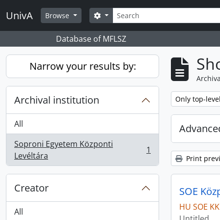
Skip to main content
Search
UnivA
Search options
Browse
Database of MFLSZ
Sho
Narrow your results by:
Archiva
Archival institution
Remove filter:
Only top-leve
All
Advanced
Soproni Egyetem Központi
1
, 1 results
Levéltára
Print prev
Creator
SOE Közpo
HU SOE KK
All
Untitled