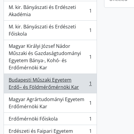
M. kir. Bányászati és Erdészeti
1
, 1 results
Akadémia
M. kir. Bányászati és Erdészeti
1
, 1 results
Főiskola
Magyar Királyi József Nádor
Műszaki és Gazdaságtudományi
1
, 1 results
Egyetem Bánya-, Kohó- és
Erdőmérnöki Kar
Budapesti Műszaki Egyetem
1
, 1 results
Erdő– és Földmérőmérnöki Kar
Magyar Agrártudományi Egyetem
1
, 1 results
Erdőmérnöki Kar
Erdőmérnöki Főiskola
1
, 1 results
Erdészeti és Faipari Egyetem
1