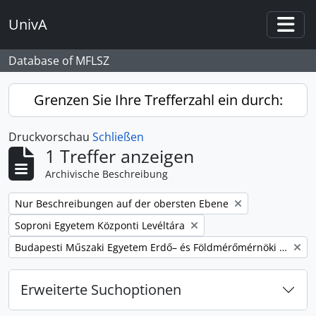
Skip to main content
UnivA
Togg
Database of MFLSZ
Grenzen Sie Ihre Trefferzahl ein durch:
Druckvorschau
Schließen
1 Treffer anzeigen
Archivische Beschreibung
Remove filter:
Nur Beschreibungen auf der obersten Ebene
Remove filter:
Soproni Egyetem Központi Levéltára
Remove filter:
Budapesti Műszaki Egyetem Erdő– és Földmérőmérnöki Kar
Erweiterte Suchoptionen