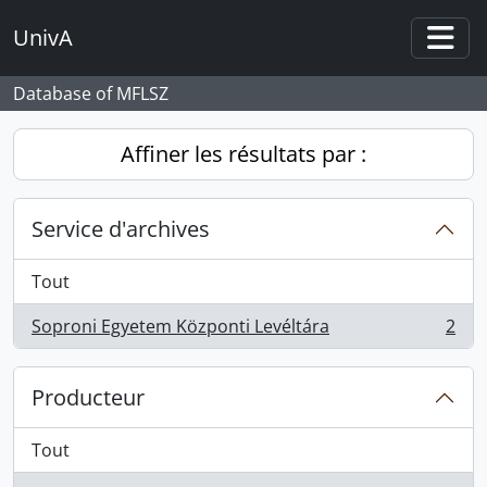
Skip to main content
UnivA
Togg
Database of MFLSZ
Affiner les résultats par :
Service d'archives
Tout
Soproni Egyetem Központi Levéltára
2
, 2 résultats
Producteur
Tout