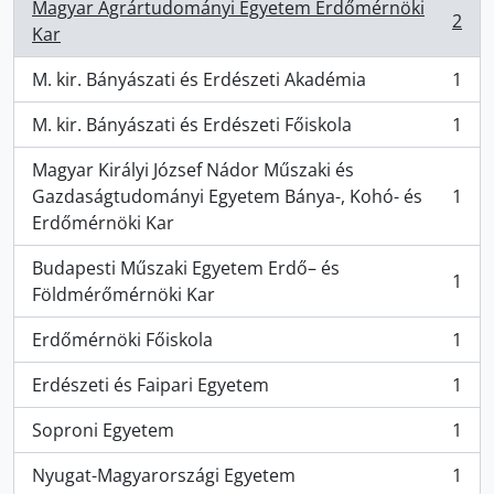
Magyar Agrártudományi Egyetem Erdőmérnöki
2
, 2 résultats
Kar
M. kir. Bányászati és Erdészeti Akadémia
1
, 1 résultats
M. kir. Bányászati és Erdészeti Főiskola
1
, 1 résultats
Magyar Királyi József Nádor Műszaki és
Gazdaságtudományi Egyetem Bánya-, Kohó- és
1
, 1 résultats
Erdőmérnöki Kar
Budapesti Műszaki Egyetem Erdő– és
1
, 1 résultats
Földmérőmérnöki Kar
Erdőmérnöki Főiskola
1
, 1 résultats
Erdészeti és Faipari Egyetem
1
, 1 résultats
Soproni Egyetem
1
, 1 résultats
Nyugat-Magyarországi Egyetem
1
, 1 résultats