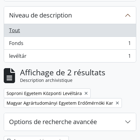
Niveau de description
Tout
Fonds
1
, 1 résultats
levéltár
1
, 1 résultats
Affichage de 2 résultats
Description archivistique
Remove filter:
Soproni Egyetem Központi Levéltára
Remove filter:
Magyar Agrártudományi Egyetem Erdőmérnöki Kar
Options de recherche avancée