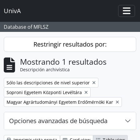
Skip to main content
UnivA
Togg
Database of MFLSZ
Restringir resultados por:
Mostrando 1 resultados
Descripción archivística
Remove filter:
Sólo las descripciones de nivel superior
Remove filter:
Soproni Egyetem Központi Levéltára
Remove filter:
Magyar Agrártudományi Egyetem Erdőmérnöki Kar
Opciones avanzadas de búsqueda
Imprimir vista previa
Card view
Table view