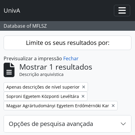
Skip to main content
UnivA
Togg
Database of MFLSZ
Limite os seus resultados por:
Previsualizar a impressão
Fechar
Mostrar 1 resultados
Descrição arquivística
Remover filtro:
Apenas descrições de nível superior
Remover filtro:
Soproni Egyetem Központi Levéltára
Remover filtro:
Magyar Agrártudományi Egyetem Erdőmérnöki Kar
Opções de pesquisa avançada