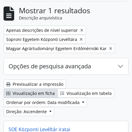
Mostrar 1 resultados
Descrição arquivística
Remover filtro:
Apenas descrições de nível superior
Remover filtro:
Soproni Egyetem Központi Levéltára
Remover filtro:
Magyar Agrártudományi Egyetem Erdőmérnöki Kar
Opções de pesquisa avançada
Previsualizar a impressão
Visualização em ficha
Visualização em tabela
Ordenar por ordem: Data modificada
Direção: Ascendente
SOE Központi Levéltár iratai