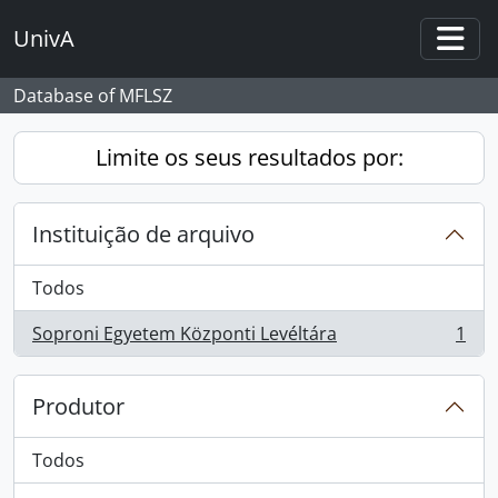
Skip to main content
UnivA
Togg
Database of MFLSZ
Limite os seus resultados por:
Instituição de arquivo
Todos
Soproni Egyetem Központi Levéltára
1
, 1 resultados
Produtor
Todos