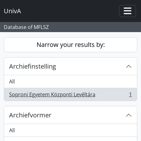
Skip to main content
UnivA
Togg
Database of MFLSZ
Narrow your results by:
Archiefinstelling
All
Soproni Egyetem Központi Levéltára
1
, 1 results
Archiefvormer
All