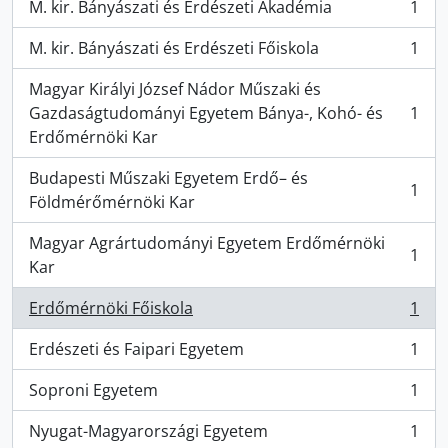
M. kir. Bányászati és Erdészeti Akadémia
1
, 1 results
M. kir. Bányászati és Erdészeti Főiskola
1
, 1 results
Magyar Királyi József Nádor Műszaki és
Gazdaságtudományi Egyetem Bánya-, Kohó- és
1
, 1 results
Erdőmérnöki Kar
Budapesti Műszaki Egyetem Erdő– és
1
, 1 results
Földmérőmérnöki Kar
Magyar Agrártudományi Egyetem Erdőmérnöki
1
, 1 results
Kar
Erdőmérnöki Főiskola
1
, 1 results
Erdészeti és Faipari Egyetem
1
, 1 results
Soproni Egyetem
1
, 1 results
Nyugat-Magyarországi Egyetem
1
, 1 results