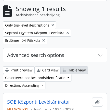
Showing 1 results
Archivistische beschrijving
Remove filter:
Only top-level descriptions
Remove filter:
Soproni Egyetem Központi Levéltára
Remove filter:
Erdőmérnöki Főiskola
Advanced search options
Print preview
Card view
Table view
Gesorteerd op: Bestandsidentificatie
Direction: Ascending
SOE Központi Levéltár iratai
Add t
HU SOE KKL
·
levéltár
·
1824 - 2023