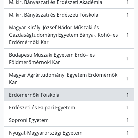
M. kir. Bányászati és Erdészeti Akadémia
1
, 1 results
M. kir. Bányászati és Erdészeti Főiskola
1
, 1 results
Magyar Királyi József Nádor Műszaki és
Gazdaságtudományi Egyetem Bánya-, Kohó- és
1
, 1 results
Erdőmérnöki Kar
Budapesti Műszaki Egyetem Erdő– és
1
, 1 results
Földmérőmérnöki Kar
Magyar Agrártudományi Egyetem Erdőmérnöki
1
, 1 results
Kar
Erdőmérnöki Főiskola
1
, 1 results
Erdészeti és Faipari Egyetem
1
, 1 results
Soproni Egyetem
1
, 1 results
Nyugat-Magyarországi Egyetem
1
, 1 results