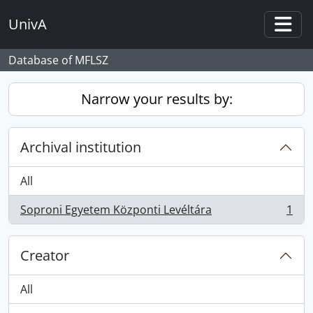
Skip to main content
UnivA
Togg
Database of MFLSZ
Narrow your results by:
Archival institution
All
Soproni Egyetem Központi Levéltára
1
, 1 results
Creator
All