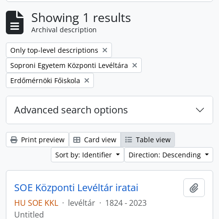
Showing 1 results
Archival description
Remove filter:
Only top-level descriptions
Remove filter:
Soproni Egyetem Központi Levéltára
Remove filter:
Erdőmérnöki Főiskola
Advanced search options
Print preview
Card view
Table view
Sort by: Identifier
Direction: Descending
SOE Központi Levéltár iratai
Add t
HU SOE KKL
·
levéltár
·
1824 - 2023
Untitled