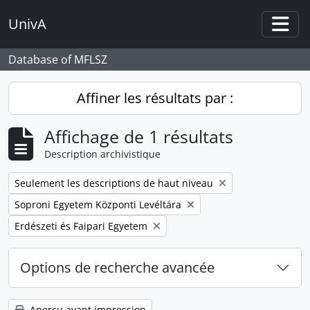
Skip to main content
UnivA
Togg
Database of MFLSZ
Affiner les résultats par :
Affichage de 1 résultats
Description archivistique
Remove filter:
Seulement les descriptions de haut niveau
Remove filter:
Soproni Egyetem Központi Levéltára
Remove filter:
Erdészeti és Faipari Egyetem
Options de recherche avancée
Aperçu avant impression