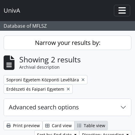
Skip to main content
UnivA
Togg
Database of MFLSZ
Narrow your results by:
Showing 2 results
Archival description
Remove filter:
Soproni Egyetem Központi Levéltára
Remove filter:
Erdészeti és Faipari Egyetem
Advanced search options
Print preview
Card view
Table view
Sort by: End date
Direction: Ascending