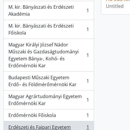
Untitled
M. kir. Bányászati és Erdészeti
1
, 1 results
Akadémia
M. kir. Bányászati és Erdészeti
1
, 1 results
Főiskola
Magyar Királyi József Nádor
Műszaki és Gazdaságtudományi
1
, 1 results
Egyetem Bánya-, Kohó- és
Erdőmérnöki Kar
Budapesti Műszaki Egyetem
1
, 1 results
Erdő– és Földmérőmérnöki Kar
Magyar Agrártudományi Egyetem
1
, 1 results
Erdőmérnöki Kar
Erdőmérnöki Főiskola
1
, 1 results
Erdészeti és Faipari Egyetem
1