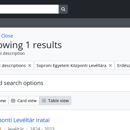
Search in browse page
w
Close
wing 1 results
l description
Remove filter:
Remove
l descriptions
Soproni Egyetem Központi Levéltára
Erdész
 search options
iew
Card view
Table view
nti Levéltár iratai
L
·
levéltár
·
1824 - 2023