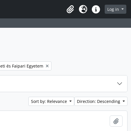
Log in
Clipboard
Language
Quick links
 filter:
eti és Faipari Egyetem
Sort by: Relevance
Direction: Descending
Add t