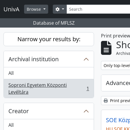
Skip to main content
Search
UnivA
Search options
Browse
Database of MFLSZ
Print previe
Narrow your results by:
Sho
Archiva
Archival institution
Remove filter:
Only top-leve
All
Advanced
Soproni Egyetem Központi
1
, 1 results
Levéltára
Print prev
Creator
SOE Közpo
All
HU SOE KK