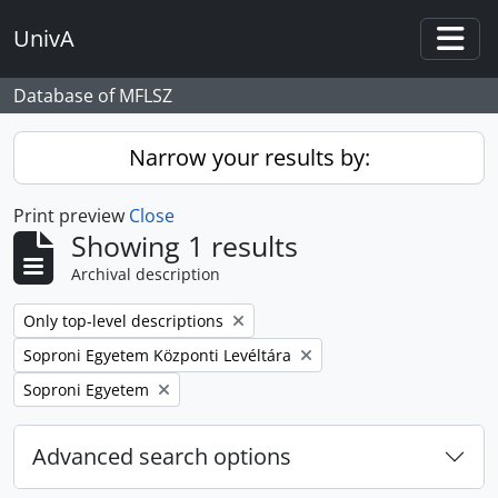
Skip to main content
UnivA
Togg
Database of MFLSZ
Narrow your results by:
Print preview
Close
Showing 1 results
Archival description
Remove filter:
Only top-level descriptions
Remove filter:
Soproni Egyetem Központi Levéltára
Remove filter:
Soproni Egyetem
Advanced search options