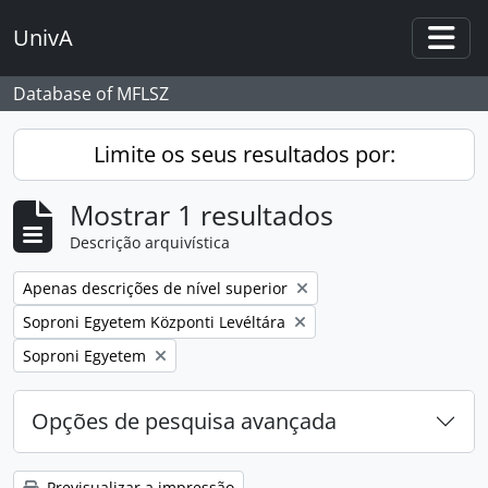
Skip to main content
UnivA
Togg
Database of MFLSZ
Limite os seus resultados por:
Mostrar 1 resultados
Descrição arquivística
Remover filtro:
Apenas descrições de nível superior
Remover filtro:
Soproni Egyetem Központi Levéltára
Remover filtro:
Soproni Egyetem
Opções de pesquisa avançada
Previsualizar a impressão