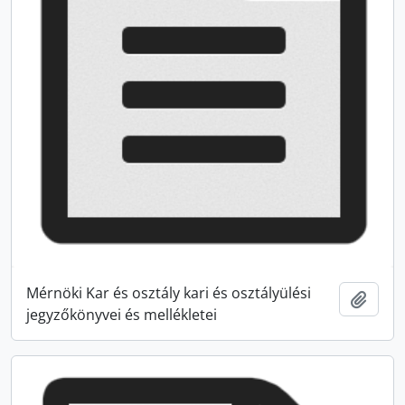
Mérnöki Kar és osztály kari és osztályülési
Hozzá
jegyzőkönyvei és mellékletei