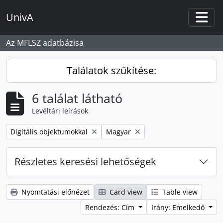
Skip to main content
UnivA
Togg
Az MFLSZ adatbázisa
Találatok szűkítése:
6 találat látható
Levéltári leírások
Remove filter:
Remove filter:
Digitális objektumokkal
Magyar
Részletes keresési lehetőségek
Nyomtatási előnézet
Card view
Table view
Rendezés: Cím
Irány: Emelkedő