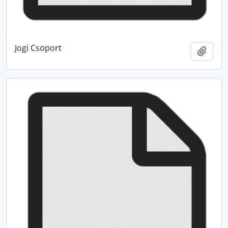
Jogi Csoport
Hozzá