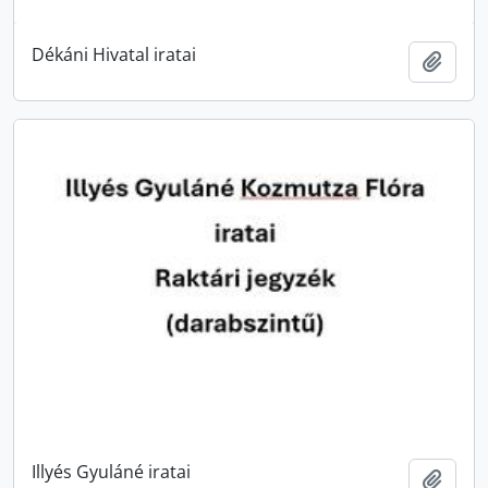
Dékáni Hivatal iratai
Hozzá
Illyés Gyuláné iratai
Hozzá