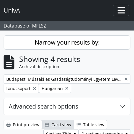
Skip to main content
UnivA
Togg
Database of MFLSZ
Narrow your results by:
Showing 4 results
Archival description
Remove filter:
Budapesti Műszaki és Gazdaságtudományi Egyetem Levéltárának iratanyaga
Remove filter:
Remove filter:
fondcsoport
Hungarian
Advanced search options
Print preview
Card view
Table view
Sort by: Title
Direction: Ascending