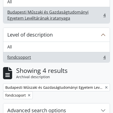
All
Budapesti Műszaki és Gazdaságtudományi
4
, 4 results
Egyetem Levéltárának iratanyaga
Level of description
All
fondcsoport
4
, 4 results
Showing 4 results
Archival description
Remove filter:
Budapesti Műszaki és Gazdaságtudományi Egyetem Levéltárának iratanyaga
Remove filter:
fondcsoport
Advanced search options