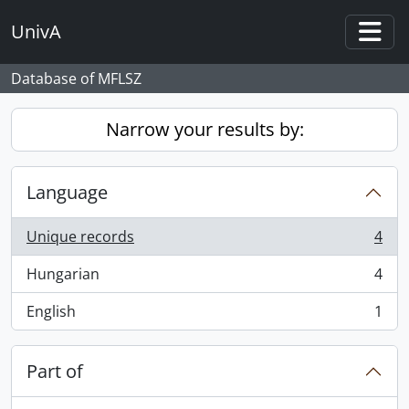
Skip to main content
UnivA
Togg
Database of MFLSZ
Narrow your results by:
Language
Unique records
4
, 4 results
Hungarian
4
, 4 results
English
1
, 1 results
Part of