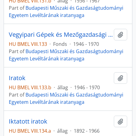
HU BMEL VIII.131.b
·
állag
·
1936 - 1967
Part of
Budapesti Műszaki és Gazdaságtudományi
Egyetem Levéltárának iratanyaga
Vegyipari Gépek és Mezőgazdasági Iparok Tanszék
Add t
HU BMEL VIII.133
·
Fonds
·
1946 - 1970
Part of
Budapesti Műszaki és Gazdaságtudományi
Egyetem Levéltárának iratanyaga
Iratok
Add t
HU BMEL VIII.133.b
·
állag
·
1946 - 1970
Part of
Budapesti Műszaki és Gazdaságtudományi
Egyetem Levéltárának iratanyaga
Iktatott iratok
Add t
HU BMEL VIII.134.a
·
állag
·
1892 - 1966