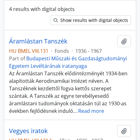
4 results with digital objects
Show results with digital objects
Áramlástan Tanszék
Add t
HU BMEL VIII.131
·
Fonds
·
1936 - 1967
Part of
Budapesti Műszaki és Gazdaságtudományi
Egyetem Levéltárának iratanyaga
Az Áramlástan Tanszék elődintézményét 1934-ben
alapították Aerodinamikai Intézet néven. A
Tanszéknek kezdettől fogva kettős szerepet
szántak. A Tanszék az egyre terebélyesedő
áramlástani tudományok oktatásán túl az 1930-as
években fejlődésnek induló
…
Read more
Vegyes iratok
Add t