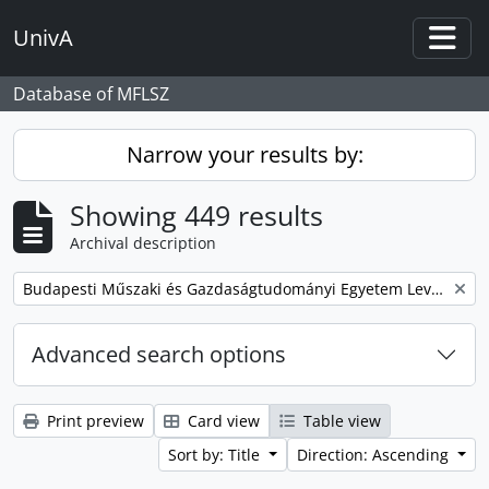
Skip to main content
UnivA
Togg
Database of MFLSZ
Narrow your results by:
Showing 449 results
Archival description
Remove filter:
Budapesti Műszaki és Gazdaságtudományi Egyetem Levéltárának iratanyaga
Advanced search options
Print preview
Card view
Table view
Sort by: Title
Direction: Ascending