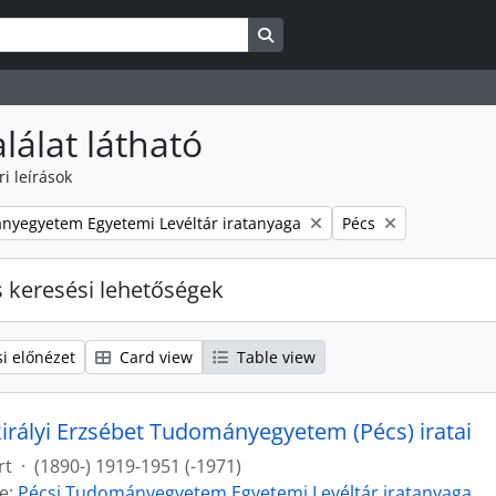
Search in browse page
alálat látható
ri leírások
Remove filter:
nyegyetem Egyetemi Levéltár iratanyaga
Pécs
s keresési lehetőségek
i előnézet
Card view
Table view
irályi Erzsébet Tudományegyetem (Pécs) iratai
rt
·
(1890-) 1919-1951 (-1971)
e:
Pécsi Tudományegyetem Egyetemi Levéltár iratanyaga