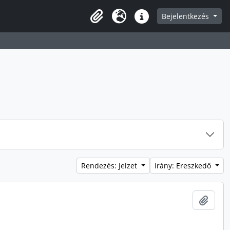
Bejelentkezés
Vágólap
Nyelv
Gyorshivatkozások
Rendezés: Jelzet
Irány: Ereszkedő
Hozzá