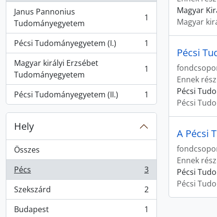
Magyar Kir
Janus Pannonius
1
Magyar ki
, 1 eredmények
Tudományegyetem
Pécsi Tudományegyetem (I.)
1
, 1 eredmények
Pécsi Tu
Magyar királyi Erzsébet
fondcsopo
1
, 1 eredmények
Tudományegyetem
Ennek rész
Pécsi Tudo
Pécsi Tudományegyetem (II.)
1
, 1 eredmények
Pécsi Tudo
Hely
A Pécsi 
fondcsopo
Összes
Ennek rész
Pécs
3
Pécsi Tudo
, 3 eredmények
Pécsi Tudo
Szekszárd
2
, 2 eredmények
Budapest
1
, 1 eredmények