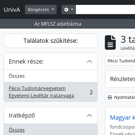
Skip to main content
Keresés
UnivA
Search options
Böngészés
Az MFLSZ adatbázisa
3 t
Találatok szűkítése:
Levéltá
Ennek része:
Remove filter:
Pécsi Tudomá
Összes
Részlete
Pécsi Tudományegyetem
3
, 3 eredmények
Egyetemi Levéltár iratanyaga
Nyomtatás
Iratképző
Magyar k
fondcsopo
Összes
Ennek rész