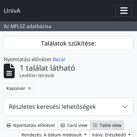
Skip to main content
UnivA
Togg
Az MFLSZ adatbázisa
Találatok szűkítése:
Nyomtatási előnézet
Bezár
1 találat látható
Levéltári leírások
Remove filter:
Kaposvár
Részletes keresési lehetőségek
Nyomtatási előnézet
Card view
Table view
Rendezés: A dátum módosult
Irány: Ereszkedő