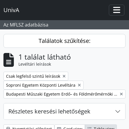
Skip to main content
UnivA
Togg
Az MFLSZ adatbázisa
Találatok szűkítése:
1 találat látható
Levéltári leírások
Remove filter:
Csak legfelső szintű leírások
Remove filter:
Soproni Egyetem Központi Levéltára
Remove filter:
Budapesti Műszaki Egyetem Erdő– és Földmérőmérnöki Kar
Részletes keresési lehetőségek
Nyomtatási előnézet
Card view
Table view