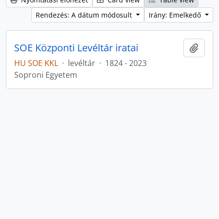
Rendezés: A dátum módosult
Irány: Emelkedő
SOE Központi Levéltár iratai
Hozzá
HU SOE KKL
·
levéltár
·
1824 - 2023
Soproni Egyetem