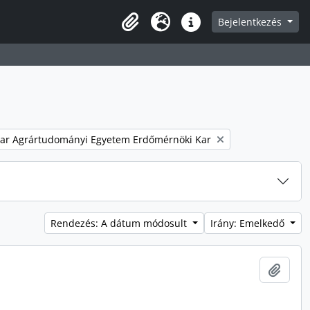
Bejelentkezés
Vágólap
Nyelv
Gyorshivatkozások
e filter:
ar Agrártudományi Egyetem Erdőmérnöki Kar
Rendezés: A dátum módosult
Irány: Emelkedő
Hozzá