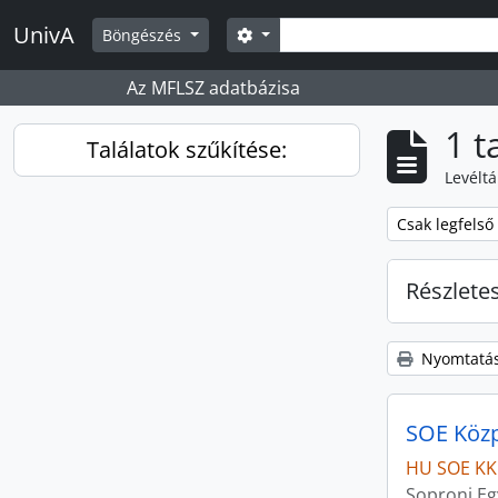
Skip to main content
Keresés
UnivA
Search options
Böngészés
Az MFLSZ adatbázisa
1 t
Találatok szűkítése:
Levéltá
Remove filter:
Csak legfelső 
Részlete
Nyomtatás
SOE Közpo
HU SOE KK
Soproni E