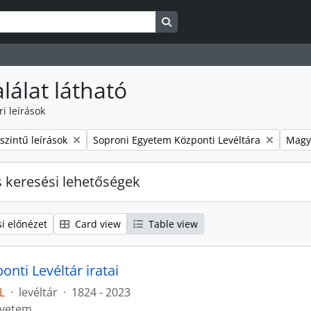
Search in browse page
alálat látható
ri leírások
Remove filter:
Remov
szintű leírások
Soproni Egyetem Központi Levéltára
Magy
s keresési lehetőségek
i előnézet
Card view
Table view
nti Levéltár iratai
L
·
levéltár
·
1824 - 2023
gyetem