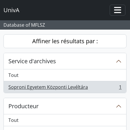
Skip to main content
UnivA
Togg
Database of MFLSZ
Affiner les résultats par :
Service d'archives
Tout
Soproni Egyetem Központi Levéltára
1
, 1 résultats
Producteur
Tout