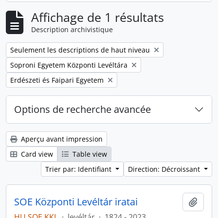
Affichage de 1 résultats
Description archivistique
Remove filter:
Seulement les descriptions de haut niveau
Remove filter:
Soproni Egyetem Központi Levéltára
Remove filter:
Erdészeti és Faipari Egyetem
Options de recherche avancée
Aperçu avant impression
Card view
Table view
Trier par: Identifiant
Direction: Décroissant
SOE Központi Levéltár iratai
Ajout
HU SOE KKL
·
levéltár
·
1824 - 2023