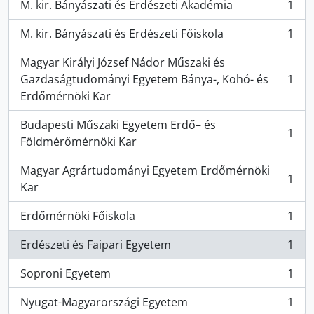
M. kir. Bányászati és Erdészeti Akadémia
1
, 1 résultats
M. kir. Bányászati és Erdészeti Főiskola
1
, 1 résultats
Magyar Királyi József Nádor Műszaki és
Gazdaságtudományi Egyetem Bánya-, Kohó- és
1
, 1 résultats
Erdőmérnöki Kar
Budapesti Műszaki Egyetem Erdő– és
1
, 1 résultats
Földmérőmérnöki Kar
Magyar Agrártudományi Egyetem Erdőmérnöki
1
, 1 résultats
Kar
Erdőmérnöki Főiskola
1
, 1 résultats
Erdészeti és Faipari Egyetem
1
, 1 résultats
Soproni Egyetem
1
, 1 résultats
Nyugat-Magyarországi Egyetem
1
, 1 résultats