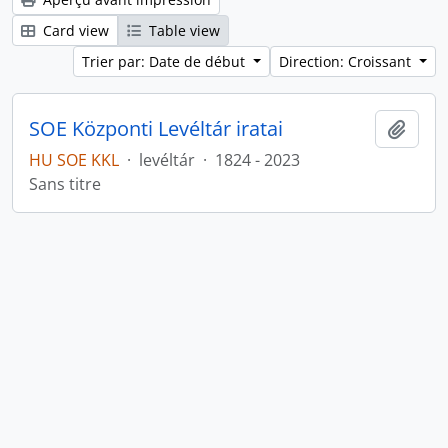
Card view
Table view
Trier par: Date de début
Direction: Croissant
SOE Központi Levéltár iratai
Ajout
HU SOE KKL
·
levéltár
·
1824 - 2023
Sans titre