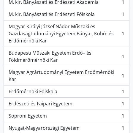
M. kir. Bányászati és Erdészeti Akadémia
1
, 1 résultats
M. kir. Bányászati és Erdészeti Főiskola
1
, 1 résultats
Magyar Királyi József Nádor Műszaki és
Gazdaságtudományi Egyetem Bánya-, Kohó- és
1
, 1 résultats
Erdőmérnöki Kar
Budapesti Műszaki Egyetem Erdő– és
1
, 1 résultats
Földmérőmérnöki Kar
Magyar Agrártudományi Egyetem Erdőmérnöki
1
, 1 résultats
Kar
Erdőmérnöki Főiskola
1
, 1 résultats
Erdészeti és Faipari Egyetem
1
, 1 résultats
Soproni Egyetem
1
, 1 résultats
Nyugat-Magyarországi Egyetem
1
, 1 résultats