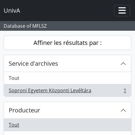
Skip to main content
UnivA
Togg
Database of MFLSZ
Affiner les résultats par :
Service d'archives
Tout
Soproni Egyetem Központi Levéltára
1
, 1 résultats
Producteur
Tout