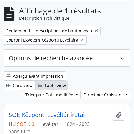
Affichage de 1 résultats
Description archivistique
Remove filter:
Seulement les descriptions de haut niveau
Remove filter:
Soproni Egyetem Központi Levéltára
Options de recherche avancée
Aperçu avant impression
Card view
Table view
Trier par: Date modifiée
Direction: Croissant
SOE Központi Levéltár iratai
Ajout
HU SOE KKL
·
levéltár
·
1824 - 2023
Sans titre