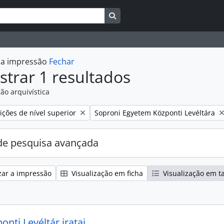
Busque na página de navegaçã
r a impressão
Fechar
trar 1 resultados
ão arquivística
:
Remover filtro:
ções de nível superior
Soproni Egyetem Központi Levéltára
e pesquisa avançada
zar a impressão
Visualização em ficha
Visualização em t
nti Levéltár iratai