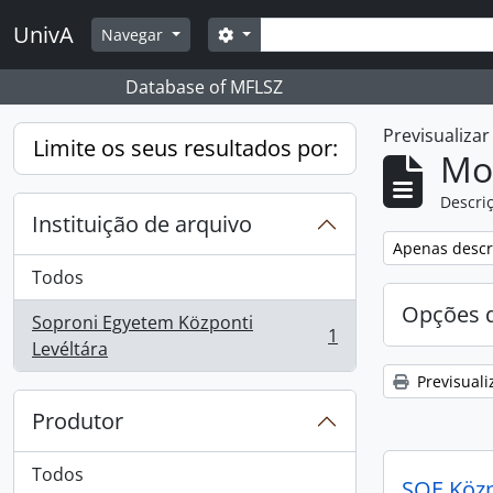
Skip to main content
Pesquisar
UnivA
Opções de busca
Navegar
Database of MFLSZ
Previsualiza
Limite os seus resultados por:
Mos
Descriç
Instituição de arquivo
Remover filtro
Apenas descri
Todos
Opções d
Soproni Egyetem Központi
1
, 1 resultados
Levéltára
Previsuali
Produtor
Todos
SOE Közpo