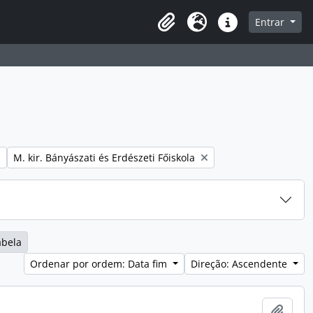
o
Entrar
Área de transferência
Idioma
Ligações rápidas
Remover filtro:
M. kir. Bányászati és Erdészeti Főiskola
abela
Ordenar por ordem: Data fim
Direção: Ascendente
Adici