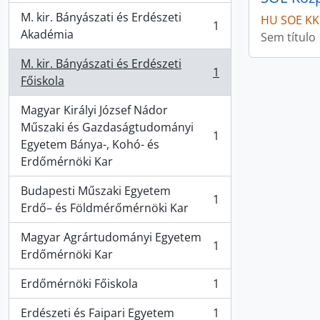
M. kir. Bányászati és Erdészeti
HU SOE KK
1
, 1 resultados
Akadémia
Sem título
M. kir. Bányászati és Erdészeti
1
, 1 resultados
Főiskola
Magyar Királyi József Nádor
Műszaki és Gazdaságtudományi
1
, 1 resultados
Egyetem Bánya-, Kohó- és
Erdőmérnöki Kar
Budapesti Műszaki Egyetem
1
, 1 resultados
Erdő– és Földmérőmérnöki Kar
Magyar Agrártudományi Egyetem
1
, 1 resultados
Erdőmérnöki Kar
Erdőmérnöki Főiskola
1
, 1 resultados
Erdészeti és Faipari Egyetem
1