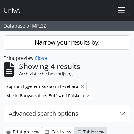
Skip to main content
UnivA
Togg
Database of MFLSZ
Narrow your results by:
Print preview
Close
Showing 4 results
Archivistische beschrijving
Remove filter:
Soproni Egyetem Központi Levéltára
Remove filter:
M. kir. Bányászati és Erdészeti Főiskola
Advanced search options
Print preview
Card view
Table view