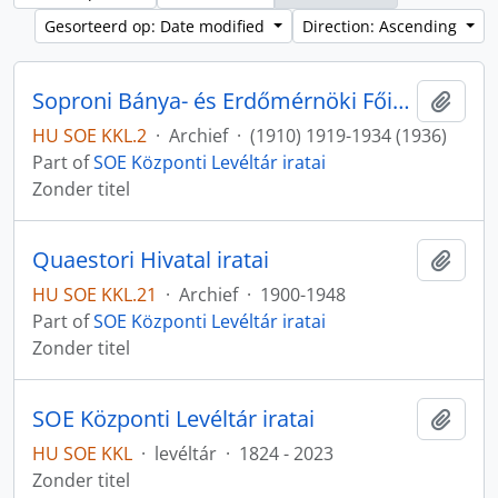
Gesorteerd op: Date modified
Direction: Ascending
Soproni Bánya- és Erdőmérnöki Főiskola Rektori Hivatalának iratai
Add t
HU SOE KKL.2
·
Archief
·
(1910) 1919-1934 (1936)
Part of
SOE Központi Levéltár iratai
Zonder titel
Quaestori Hivatal iratai
Add t
HU SOE KKL.21
·
Archief
·
1900-1948
Part of
SOE Központi Levéltár iratai
Zonder titel
SOE Központi Levéltár iratai
Add t
HU SOE KKL
·
levéltár
·
1824 - 2023
Zonder titel