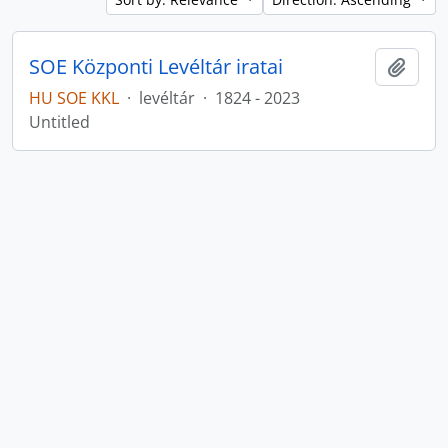
SOE Központi Levéltár iratai
Add t
HU SOE KKL
·
levéltár
·
1824 - 2023
Untitled