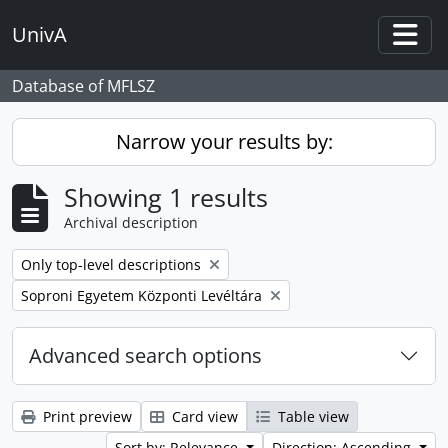
Skip to main content
UnivA
Togg
Database of MFLSZ
Narrow your results by:
Showing 1 results
Archival description
Remove filter:
Only top-level descriptions
Remove filter:
Soproni Egyetem Központi Levéltára
Advanced search options
Print preview
Card view
Table view
Sort by: Relevance
Direction: Ascending