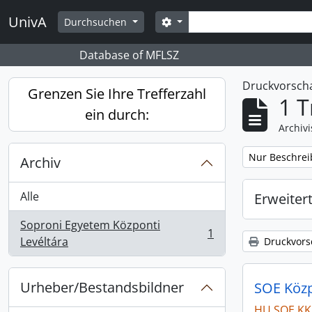
Skip to main content
Suche
UnivA
Search options
Durchsuchen
Database of MFLSZ
Druckvorsc
Grenzen Sie Ihre Trefferzahl
1 T
ein durch:
Archiv
Remove filter:
Nur Beschrei
Archiv
Alle
Erweiter
Soproni Egyetem Központi
1
, 1 Ergebnisse
Levéltára
Druckvors
Urheber/Bestandsbildner
SOE Közpo
HU SOE KK