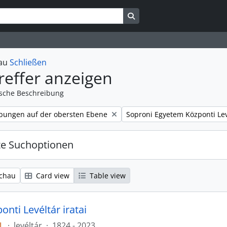
Search in browse page
hau
Schließen
reffer anzeigen
ische Beschreibung
Remove filter:
bungen auf der obersten Ebene
Soproni Egyetem Központi Lev
te Suchoptionen
chau
Card view
Table view
nti Levéltár iratai
L
·
levéltár
·
1824 - 2023