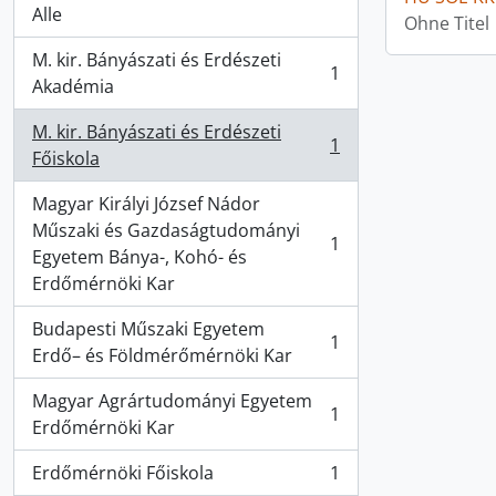
Alle
Ohne Titel
M. kir. Bányászati és Erdészeti
1
, 1 Ergebnisse
Akadémia
M. kir. Bányászati és Erdészeti
1
, 1 Ergebnisse
Főiskola
Magyar Királyi József Nádor
Műszaki és Gazdaságtudományi
1
, 1 Ergebnisse
Egyetem Bánya-, Kohó- és
Erdőmérnöki Kar
Budapesti Műszaki Egyetem
1
, 1 Ergebnisse
Erdő– és Földmérőmérnöki Kar
Magyar Agrártudományi Egyetem
1
, 1 Ergebnisse
Erdőmérnöki Kar
Erdőmérnöki Főiskola
1
, 1 Ergebnisse