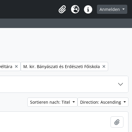
Anmelden
Zwischenablage
Sprache
Direkter Link
Remove filter:
éltára
M. kir. Bányászati és Erdészeti Főiskola
Sortieren nach: Titel
Direction: Ascending
Zur Z