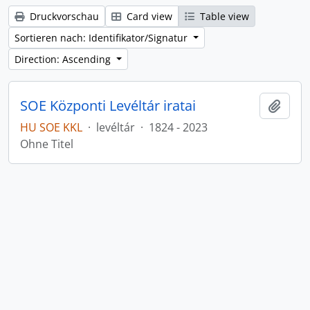
Druckvorschau
Card view
Table view
Sortieren nach: Identifikator/Signatur
Direction: Ascending
SOE Központi Levéltár iratai
Zur Z
HU SOE KKL
·
levéltár
·
1824 - 2023
Ohne Titel