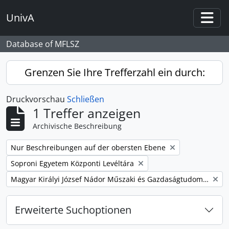
Skip to main content
UnivA
Togg
Database of MFLSZ
Grenzen Sie Ihre Trefferzahl ein durch:
Druckvorschau
Schließen
1 Treffer anzeigen
Archivische Beschreibung
Remove filter:
Nur Beschreibungen auf der obersten Ebene
Remove filter:
Soproni Egyetem Központi Levéltára
Remove filter:
Magyar Királyi József Nádor Műszaki és Gazdaságtudományi Egyetem Bánya-, Kohó- és Erdőmérnöki Kar
Erweiterte Suchoptionen